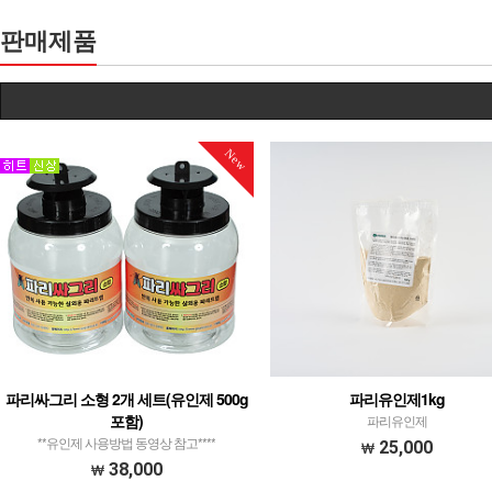
판매제품
New
파리싸그리 소형 2개 세트(유인제 500g
파리유인제1kg
포함)
파리유인제
**유인제 사용방법 동영상 참고****
25,000
38,000