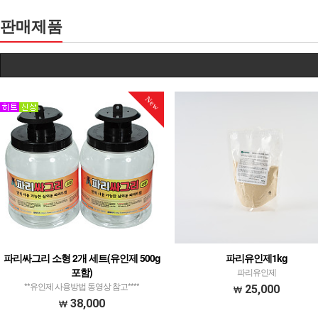
판매제품
New
파리싸그리 소형 2개 세트(유인제 500g
파리유인제1kg
포함)
파리유인제
**유인제 사용방법 동영상 참고****
25,000
38,000